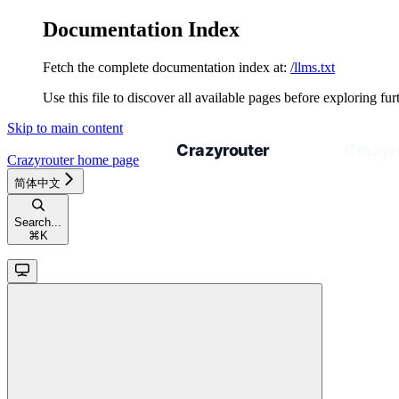
Documentation Index
Fetch the complete documentation index at:
/llms.txt
Use this file to discover all available pages before exploring fur
Skip to main content
Crazyrouter
home page
简体中文
Search...
⌘
K