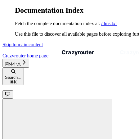
Documentation Index
Fetch the complete documentation index at:
/llms.txt
Use this file to discover all available pages before exploring fur
Skip to main content
Crazyrouter
home page
简体中文
Search...
⌘
K