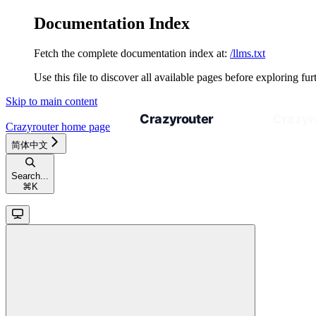
Documentation Index
Fetch the complete documentation index at:
/llms.txt
Use this file to discover all available pages before exploring fur
Skip to main content
Crazyrouter
home page
简体中文
Search...
⌘
K