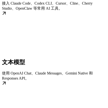
接入 Claude Code、Codex CLI、Cursor、Cline、Cherry
Studio、OpenClaw 等常用 AI 工具。
文本模型
使用 OpenAI Chat、Claude Messages、Gemini Native 和
Responses API。