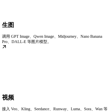
生图
调用 GPT Image、Qwen Image、Midjourney、Nano Banana
Pro、DALL-E 等图片模型。
视频
接入 Veo、Kling、Seedance、Runway、Luma、Sora、Wan 等