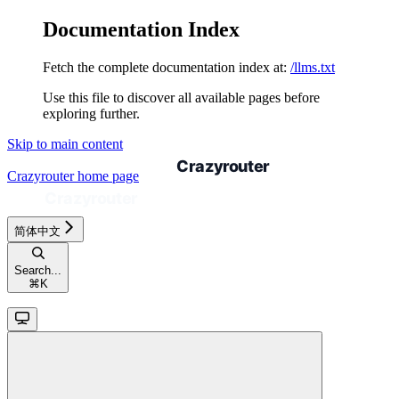
Documentation Index
Fetch the complete documentation index at:
/llms.txt
Use this file to discover all available pages before
exploring further.
Skip to main content
Crazyrouter
home page
简体中文
Search...
⌘
K