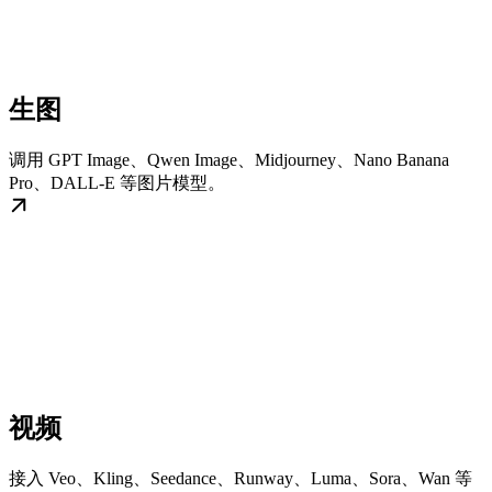
生图
调用 GPT Image、Qwen Image、Midjourney、Nano Banana
Pro、DALL-E 等图片模型。
视频
接入 Veo、Kling、Seedance、Runway、Luma、Sora、Wan 等