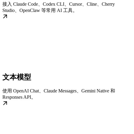
接入 Claude Code、Codex CLI、Cursor、Cline、Cherry
Studio、OpenClaw 等常用 AI 工具。
文本模型
使用 OpenAI Chat、Claude Messages、Gemini Native 和
Responses API。