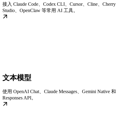
接入 Claude Code、Codex CLI、Cursor、Cline、Cherry
Studio、OpenClaw 等常用 AI 工具。
文本模型
使用 OpenAI Chat、Claude Messages、Gemini Native 和
Responses API。