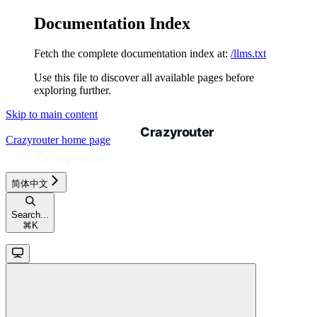
Documentation Index
Fetch the complete documentation index at:
/llms.txt
Use this file to discover all available pages before
exploring further.
Skip to main content
Crazyrouter
home page
简体中文
Search...
⌘
K