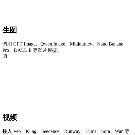
生图
调用 GPT Image、Qwen Image、Midjourney、Nano Banana
Pro、DALL-E 等图片模型。
视频
接入 Veo、Kling、Seedance、Runway、Luma、Sora、Wan 等