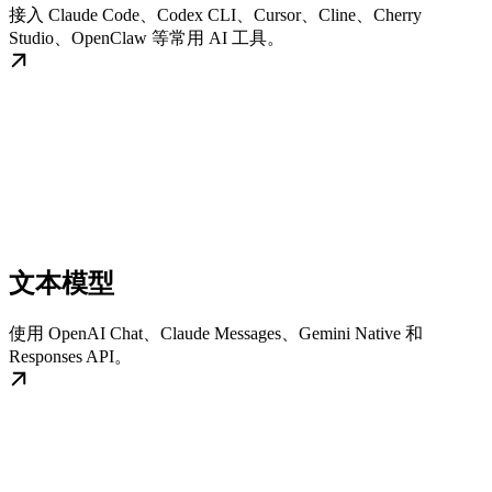
接入 Claude Code、Codex CLI、Cursor、Cline、Cherry
Studio、OpenClaw 等常用 AI 工具。
文本模型
使用 OpenAI Chat、Claude Messages、Gemini Native 和
Responses API。