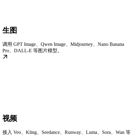
生图
调用 GPT Image、Qwen Image、Midjourney、Nano Banana
Pro、DALL-E 等图片模型。
视频
接入 Veo、Kling、Seedance、Runway、Luma、Sora、Wan 等