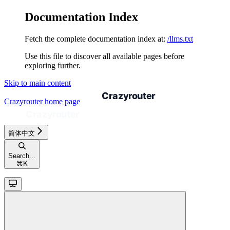
Documentation Index
Fetch the complete documentation index at:
/llms.txt
Use this file to discover all available pages before
exploring further.
Skip to main content
Crazyrouter
home page
简体中文
Search...
⌘
K