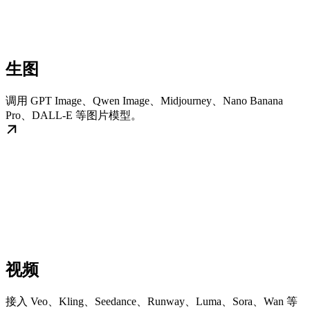
生图
调用 GPT Image、Qwen Image、Midjourney、Nano Banana
Pro、DALL-E 等图片模型。
视频
接入 Veo、Kling、Seedance、Runway、Luma、Sora、Wan 等