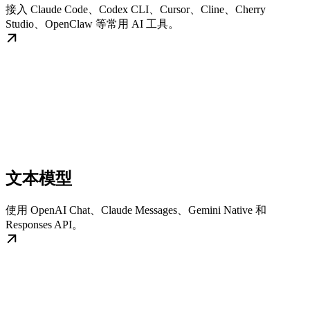
接入 Claude Code、Codex CLI、Cursor、Cline、Cherry
Studio、OpenClaw 等常用 AI 工具。
文本模型
使用 OpenAI Chat、Claude Messages、Gemini Native 和
Responses API。