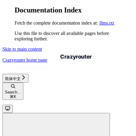
Documentation Index
Fetch the complete documentation index at:
/llms.txt
Use this file to discover all available pages before
exploring further.
Skip to main content
Crazyrouter
home page
简体中文
Search...
⌘
K