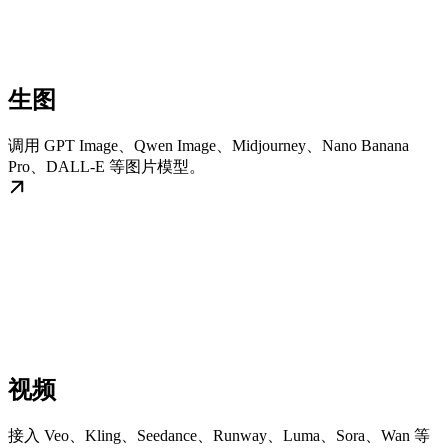
生图
调用 GPT Image、Qwen Image、Midjourney、Nano Banana
Pro、DALL-E 等图片模型。
视频
接入 Veo、Kling、Seedance、Runway、Luma、Sora、Wan 等