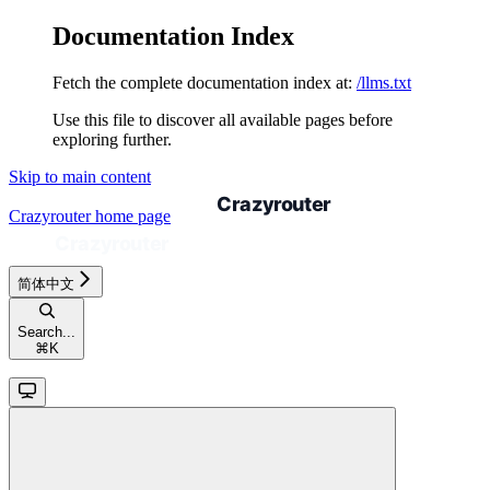
Documentation Index
Fetch the complete documentation index at:
/llms.txt
Use this file to discover all available pages before
exploring further.
Skip to main content
Crazyrouter
home page
简体中文
Search...
⌘
K