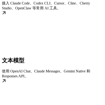
接入 Claude Code、Codex CLI、Cursor、Cline、Cherry
Studio、OpenClaw 等常用 AI 工具。
文本模型
使用 OpenAI Chat、Claude Messages、Gemini Native 和
Responses API。