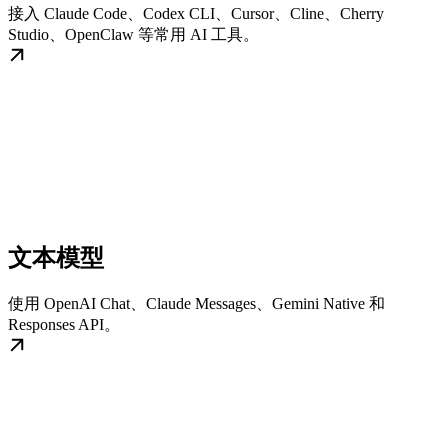
接入 Claude Code、Codex CLI、Cursor、Cline、Cherry
Studio、OpenClaw 等常用 AI 工具。
文本模型
使用 OpenAI Chat、Claude Messages、Gemini Native 和
Responses API。