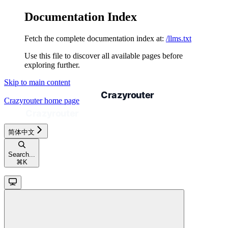
Documentation Index
Fetch the complete documentation index at:
/llms.txt
Use this file to discover all available pages before
exploring further.
Skip to main content
Crazyrouter
home page
简体中文
Search...
⌘
K