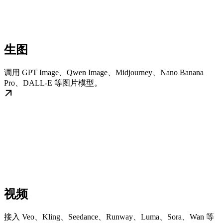
生图
调用 GPT Image、Qwen Image、Midjourney、Nano Banana
Pro、DALL-E 等图片模型。
视频
接入 Veo、Kling、Seedance、Runway、Luma、Sora、Wan 等