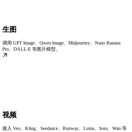
生图
调用 GPT Image、Qwen Image、Midjourney、Nano Banana
Pro、DALL-E 等图片模型。
视频
接入 Veo、Kling、Seedance、Runway、Luma、Sora、Wan 等