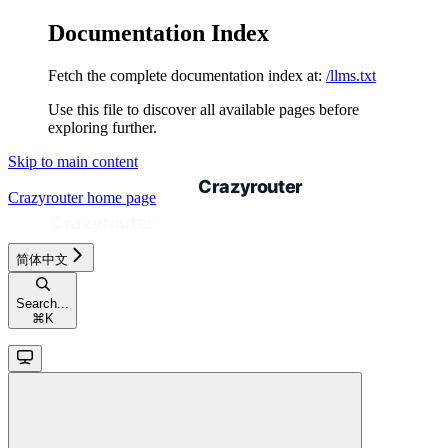
Documentation Index
Fetch the complete documentation index at:
/llms.txt
Use this file to discover all available pages before
exploring further.
Skip to main content
Crazyrouter
home page
简体中文
Search...
⌘
K