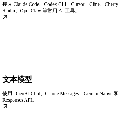
接入 Claude Code、Codex CLI、Cursor、Cline、Cherry
Studio、OpenClaw 等常用 AI 工具。
文本模型
使用 OpenAI Chat、Claude Messages、Gemini Native 和
Responses API。