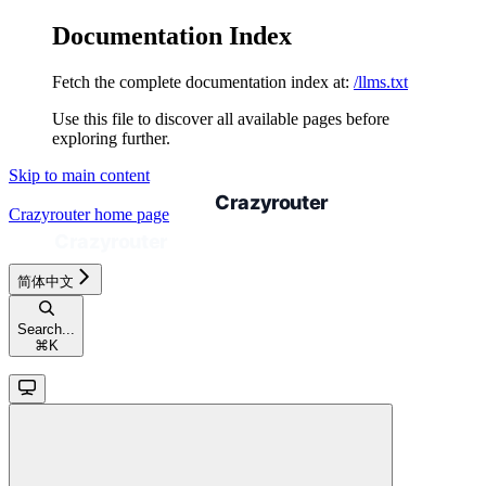
Documentation Index
Fetch the complete documentation index at:
/llms.txt
Use this file to discover all available pages before
exploring further.
Skip to main content
Crazyrouter
home page
简体中文
Search...
⌘
K