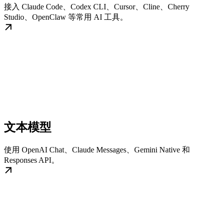
接入 Claude Code、Codex CLI、Cursor、Cline、Cherry
Studio、OpenClaw 等常用 AI 工具。
文本模型
使用 OpenAI Chat、Claude Messages、Gemini Native 和
Responses API。