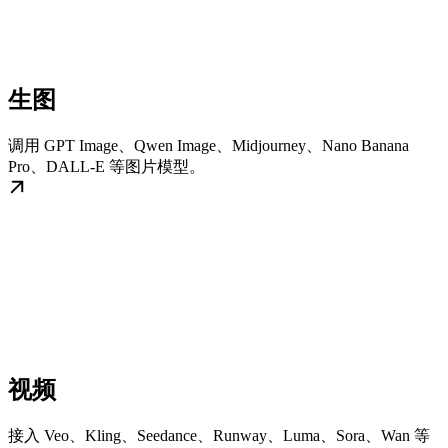
生图
调用 GPT Image、Qwen Image、Midjourney、Nano Banana
Pro、DALL-E 等图片模型。
视频
接入 Veo、Kling、Seedance、Runway、Luma、Sora、Wan 等