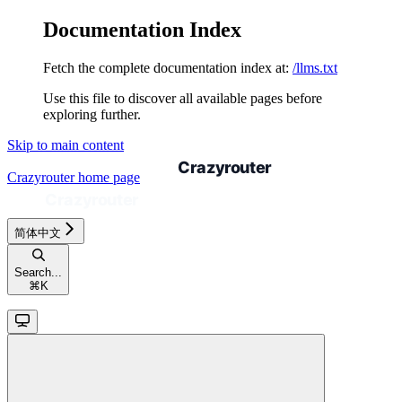
Documentation Index
Fetch the complete documentation index at:
/llms.txt
Use this file to discover all available pages before
exploring further.
Skip to main content
Crazyrouter
home page
简体中文
Search...
⌘
K