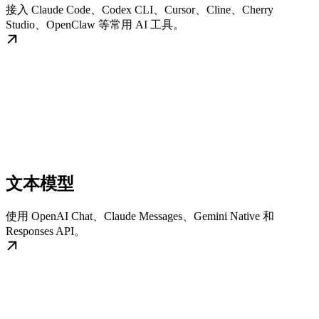
接入 Claude Code、Codex CLI、Cursor、Cline、Cherry
Studio、OpenClaw 等常用 AI 工具。
文本模型
使用 OpenAI Chat、Claude Messages、Gemini Native 和
Responses API。