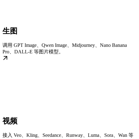
生图
调用 GPT Image、Qwen Image、Midjourney、Nano Banana
Pro、DALL-E 等图片模型。
视频
接入 Veo、Kling、Seedance、Runway、Luma、Sora、Wan 等