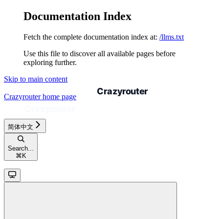
Documentation Index
Fetch the complete documentation index at:
/llms.txt
Use this file to discover all available pages before
exploring further.
Skip to main content
Crazyrouter
home page
简体中文
Search...
⌘
K