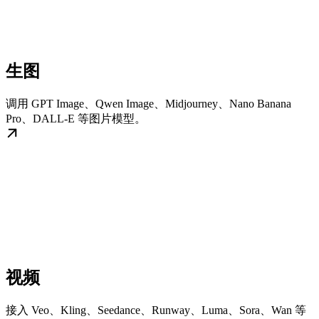
生图
调用 GPT Image、Qwen Image、Midjourney、Nano Banana
Pro、DALL-E 等图片模型。
视频
接入 Veo、Kling、Seedance、Runway、Luma、Sora、Wan 等