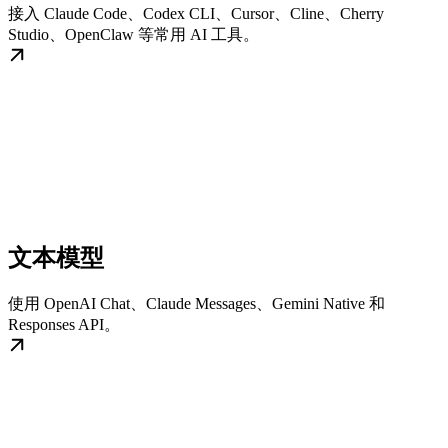
接入 Claude Code、Codex CLI、Cursor、Cline、Cherry
Studio、OpenClaw 等常用 AI 工具。
文本模型
使用 OpenAI Chat、Claude Messages、Gemini Native 和
Responses API。