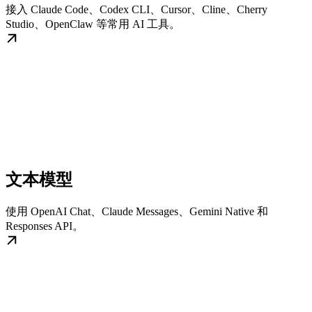
接入 Claude Code、Codex CLI、Cursor、Cline、Cherry
Studio、OpenClaw 等常用 AI 工具。
文本模型
使用 OpenAI Chat、Claude Messages、Gemini Native 和
Responses API。