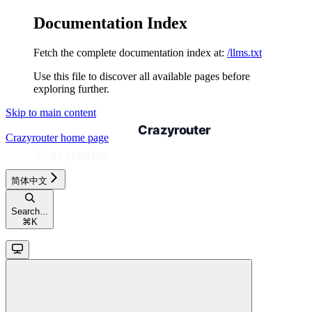
Documentation Index
Fetch the complete documentation index at:
/llms.txt
Use this file to discover all available pages before
exploring further.
Skip to main content
Crazyrouter
home page
简体中文
Search...
⌘
K