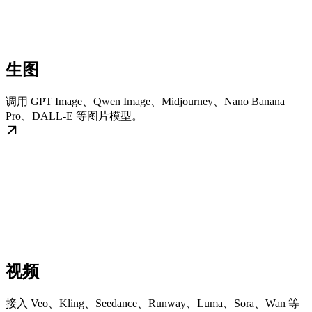
生图
调用 GPT Image、Qwen Image、Midjourney、Nano Banana
Pro、DALL-E 等图片模型。
视频
接入 Veo、Kling、Seedance、Runway、Luma、Sora、Wan 等