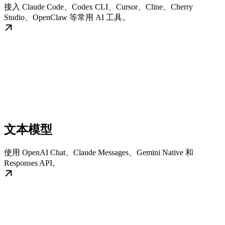
接入 Claude Code、Codex CLI、Cursor、Cline、Cherry
Studio、OpenClaw 等常用 AI 工具。
文本模型
使用 OpenAI Chat、Claude Messages、Gemini Native 和
Responses API。