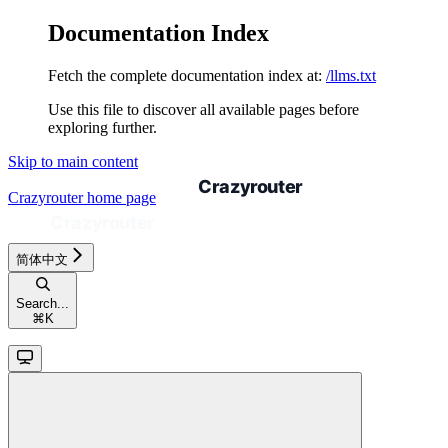
Documentation Index
Fetch the complete documentation index at:
/llms.txt
Use this file to discover all available pages before
exploring further.
Skip to main content
Crazyrouter
home page
简体中文
Search...
⌘
K