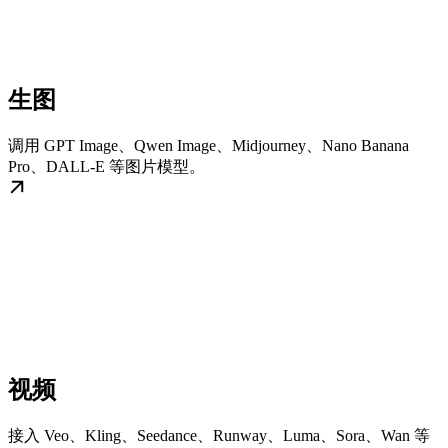
生图
调用 GPT Image、Qwen Image、Midjourney、Nano Banana
Pro、DALL-E 等图片模型。
视频
接入 Veo、Kling、Seedance、Runway、Luma、Sora、Wan 等