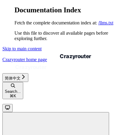
Documentation Index
Fetch the complete documentation index at:
/llms.txt
Use this file to discover all available pages before
exploring further.
Skip to main content
Crazyrouter
home page
简体中文
Search...
⌘
K