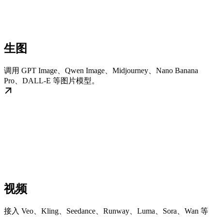
生图
调用 GPT Image、Qwen Image、Midjourney、Nano Banana
Pro、DALL-E 等图片模型。
视频
接入 Veo、Kling、Seedance、Runway、Luma、Sora、Wan 等