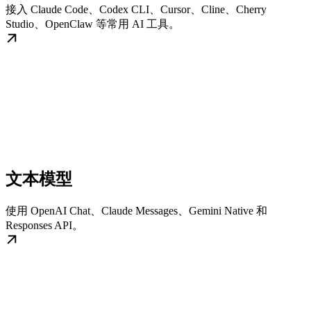
接入 Claude Code、Codex CLI、Cursor、Cline、Cherry
Studio、OpenClaw 等常用 AI 工具。
文本模型
使用 OpenAI Chat、Claude Messages、Gemini Native 和
Responses API。