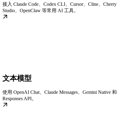
接入 Claude Code、Codex CLI、Cursor、Cline、Cherry
Studio、OpenClaw 等常用 AI 工具。
文本模型
使用 OpenAI Chat、Claude Messages、Gemini Native 和
Responses API。