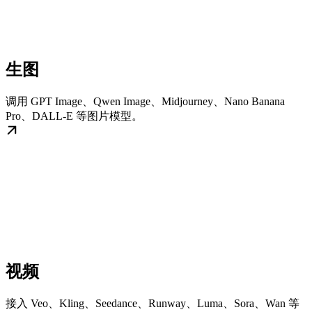
生图
调用 GPT Image、Qwen Image、Midjourney、Nano Banana
Pro、DALL-E 等图片模型。
视频
接入 Veo、Kling、Seedance、Runway、Luma、Sora、Wan 等