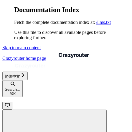
Documentation Index
Fetch the complete documentation index at:
/llms.txt
Use this file to discover all available pages before
exploring further.
Skip to main content
Crazyrouter
home page
简体中文
Search...
⌘
K