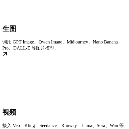
生图
调用 GPT Image、Qwen Image、Midjourney、Nano Banana
Pro、DALL-E 等图片模型。
视频
接入 Veo、Kling、Seedance、Runway、Luma、Sora、Wan 等