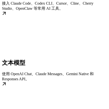
接入 Claude Code、Codex CLI、Cursor、Cline、Cherry
Studio、OpenClaw 等常用 AI 工具。
文本模型
使用 OpenAI Chat、Claude Messages、Gemini Native 和
Responses API。