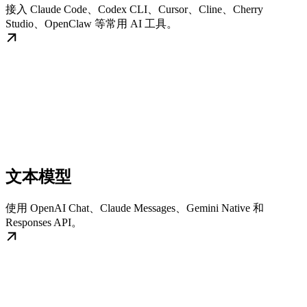
接入 Claude Code、Codex CLI、Cursor、Cline、Cherry
Studio、OpenClaw 等常用 AI 工具。
文本模型
使用 OpenAI Chat、Claude Messages、Gemini Native 和
Responses API。