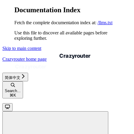
Documentation Index
Fetch the complete documentation index at:
/llms.txt
Use this file to discover all available pages before
exploring further.
Skip to main content
Crazyrouter
home page
简体中文
Search...
⌘
K