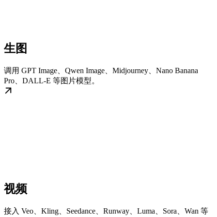
生图
调用 GPT Image、Qwen Image、Midjourney、Nano Banana
Pro、DALL-E 等图片模型。
视频
接入 Veo、Kling、Seedance、Runway、Luma、Sora、Wan 等