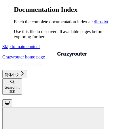
Documentation Index
Fetch the complete documentation index at:
/llms.txt
Use this file to discover all available pages before
exploring further.
Skip to main content
Crazyrouter
home page
简体中文
Search...
⌘
K