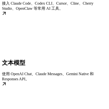
接入 Claude Code、Codex CLI、Cursor、Cline、Cherry
Studio、OpenClaw 等常用 AI 工具。
文本模型
使用 OpenAI Chat、Claude Messages、Gemini Native 和
Responses API。