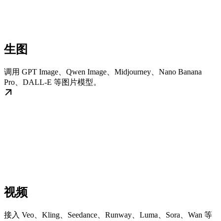
生图
调用 GPT Image、Qwen Image、Midjourney、Nano Banana
Pro、DALL-E 等图片模型。
视频
接入 Veo、Kling、Seedance、Runway、Luma、Sora、Wan 等