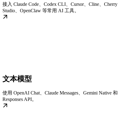
接入 Claude Code、Codex CLI、Cursor、Cline、Cherry
Studio、OpenClaw 等常用 AI 工具。
文本模型
使用 OpenAI Chat、Claude Messages、Gemini Native 和
Responses API。