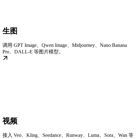
生图
调用 GPT Image、Qwen Image、Midjourney、Nano Banana
Pro、DALL-E 等图片模型。
视频
接入 Veo、Kling、Seedance、Runway、Luma、Sora、Wan 等