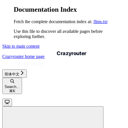
Documentation Index
Fetch the complete documentation index at:
/llms.txt
Use this file to discover all available pages before
exploring further.
Skip to main content
Crazyrouter
home page
简体中文
Search...
⌘
K