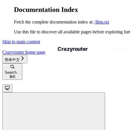
Documentation Index
Fetch the complete documentation index at:
/llms.txt
Use this file to discover all available pages before exploring fur
Skip to main content
Crazyrouter
home page
简体中文
Search...
⌘
K