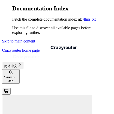
Documentation Index
Fetch the complete documentation index at:
/llms.txt
Use this file to discover all available pages before
exploring further.
Skip to main content
Crazyrouter
home page
简体中文
Search...
⌘
K