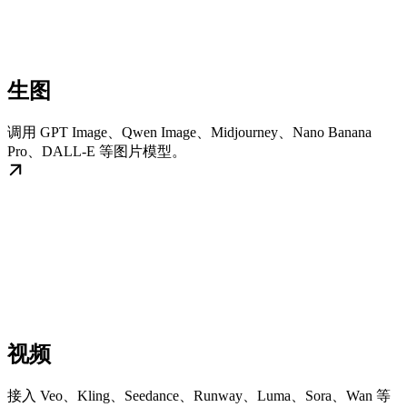
生图
调用 GPT Image、Qwen Image、Midjourney、Nano Banana
Pro、DALL-E 等图片模型。
视频
接入 Veo、Kling、Seedance、Runway、Luma、Sora、Wan 等