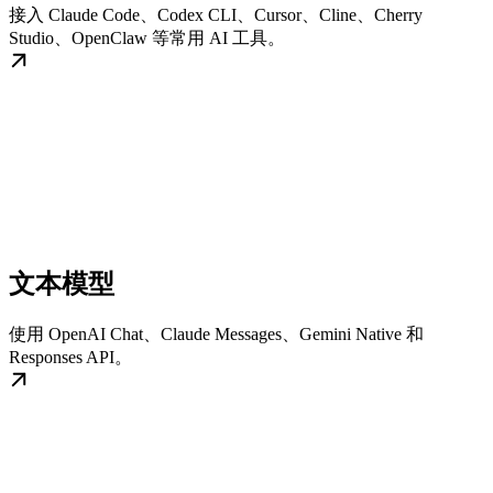
接入 Claude Code、Codex CLI、Cursor、Cline、Cherry
Studio、OpenClaw 等常用 AI 工具。
文本模型
使用 OpenAI Chat、Claude Messages、Gemini Native 和
Responses API。