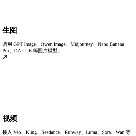
生图
调用 GPT Image、Qwen Image、Midjourney、Nano Banana
Pro、DALL-E 等图片模型。
视频
接入 Veo、Kling、Seedance、Runway、Luma、Sora、Wan 等