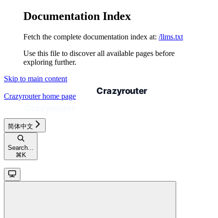
Documentation Index
Fetch the complete documentation index at:
/llms.txt
Use this file to discover all available pages before
exploring further.
Skip to main content
Crazyrouter
home page
简体中文
Search...
⌘
K