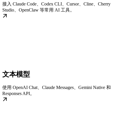
接入 Claude Code、Codex CLI、Cursor、Cline、Cherry
Studio、OpenClaw 等常用 AI 工具。
文本模型
使用 OpenAI Chat、Claude Messages、Gemini Native 和
Responses API。