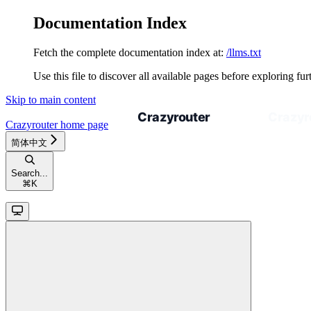
Documentation Index
Fetch the complete documentation index at:
/llms.txt
Use this file to discover all available pages before exploring fur
Skip to main content
Crazyrouter
home page
简体中文
Search...
⌘
K