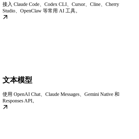
接入 Claude Code、Codex CLI、Cursor、Cline、Cherry
Studio、OpenClaw 等常用 AI 工具。
文本模型
使用 OpenAI Chat、Claude Messages、Gemini Native 和
Responses API。