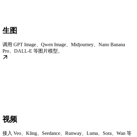
生图
调用 GPT Image、Qwen Image、Midjourney、Nano Banana
Pro、DALL-E 等图片模型。
视频
接入 Veo、Kling、Seedance、Runway、Luma、Sora、Wan 等