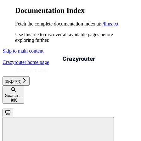
Documentation Index
Fetch the complete documentation index at:
/llms.txt
Use this file to discover all available pages before
exploring further.
Skip to main content
Crazyrouter
home page
简体中文
Search...
⌘
K