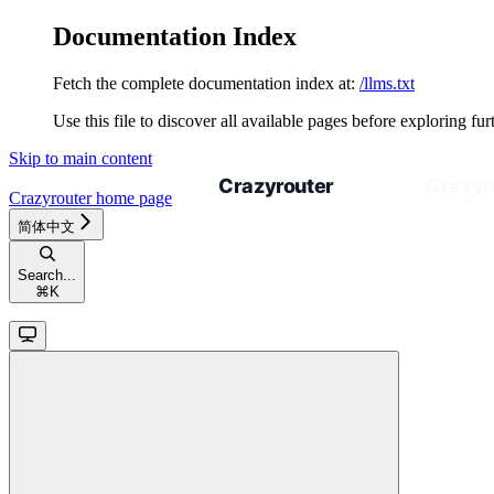
Documentation Index
Fetch the complete documentation index at:
/llms.txt
Use this file to discover all available pages before exploring fur
Skip to main content
Crazyrouter
home page
简体中文
Search...
⌘
K