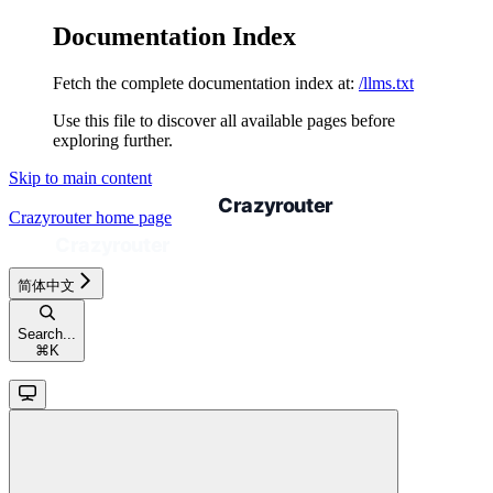
Documentation Index
Fetch the complete documentation index at:
/llms.txt
Use this file to discover all available pages before
exploring further.
Skip to main content
Crazyrouter
home page
简体中文
Search...
⌘
K