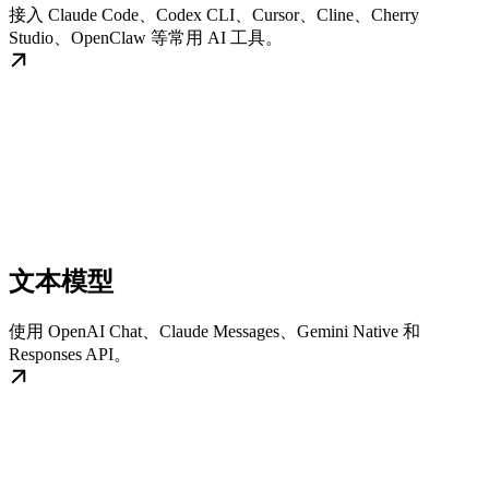
接入 Claude Code、Codex CLI、Cursor、Cline、Cherry
Studio、OpenClaw 等常用 AI 工具。
文本模型
使用 OpenAI Chat、Claude Messages、Gemini Native 和
Responses API。