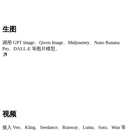
生图
调用 GPT Image、Qwen Image、Midjourney、Nano Banana
Pro、DALL-E 等图片模型。
视频
接入 Veo、Kling、Seedance、Runway、Luma、Sora、Wan 等