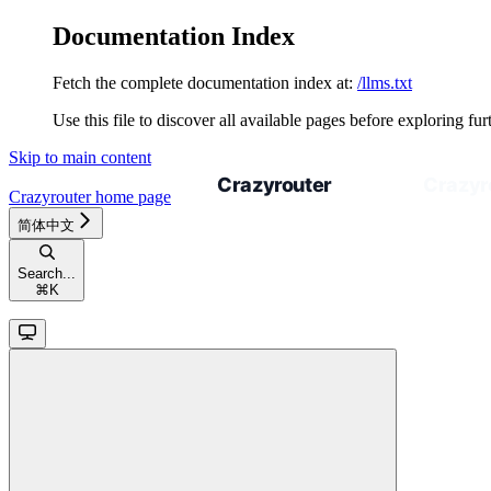
Documentation Index
Fetch the complete documentation index at:
/llms.txt
Use this file to discover all available pages before exploring fur
Skip to main content
Crazyrouter
home page
简体中文
Search...
⌘
K