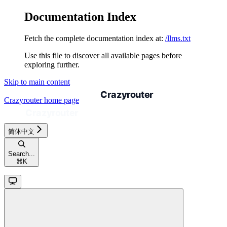
Documentation Index
Fetch the complete documentation index at:
/llms.txt
Use this file to discover all available pages before
exploring further.
Skip to main content
Crazyrouter
home page
简体中文
Search...
⌘
K