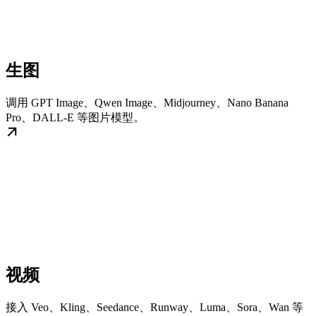
生图
调用 GPT Image、Qwen Image、Midjourney、Nano Banana
Pro、DALL-E 等图片模型。
视频
接入 Veo、Kling、Seedance、Runway、Luma、Sora、Wan 等