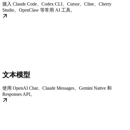
接入 Claude Code、Codex CLI、Cursor、Cline、Cherry
Studio、OpenClaw 等常用 AI 工具。
文本模型
使用 OpenAI Chat、Claude Messages、Gemini Native 和
Responses API。