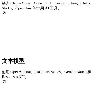
接入 Claude Code、Codex CLI、Cursor、Cline、Cherry
Studio、OpenClaw 等常用 AI 工具。
文本模型
使用 OpenAI Chat、Claude Messages、Gemini Native 和
Responses API。