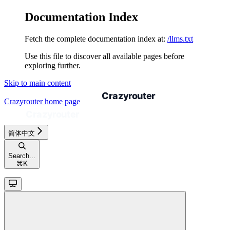
Documentation Index
Fetch the complete documentation index at:
/llms.txt
Use this file to discover all available pages before
exploring further.
Skip to main content
Crazyrouter
home page
简体中文
Search...
⌘
K