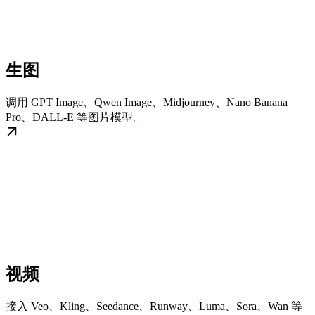
生图
调用 GPT Image、Qwen Image、Midjourney、Nano Banana
Pro、DALL-E 等图片模型。
视频
接入 Veo、Kling、Seedance、Runway、Luma、Sora、Wan 等