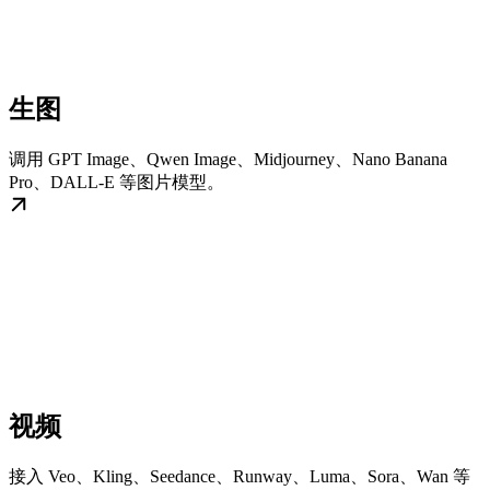
生图
调用 GPT Image、Qwen Image、Midjourney、Nano Banana
Pro、DALL-E 等图片模型。
视频
接入 Veo、Kling、Seedance、Runway、Luma、Sora、Wan 等