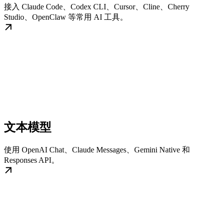
接入 Claude Code、Codex CLI、Cursor、Cline、Cherry
Studio、OpenClaw 等常用 AI 工具。
文本模型
使用 OpenAI Chat、Claude Messages、Gemini Native 和
Responses API。