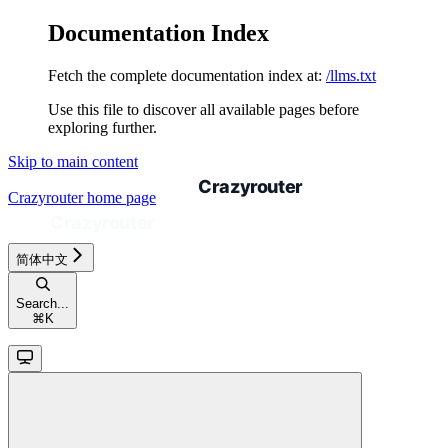
Documentation Index
Fetch the complete documentation index at:
/llms.txt
Use this file to discover all available pages before
exploring further.
Skip to main content
Crazyrouter
home page
简体中文
Search...
⌘
K