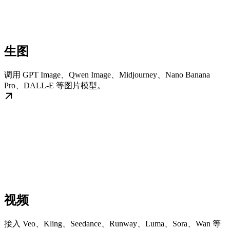
生图
调用 GPT Image、Qwen Image、Midjourney、Nano Banana
Pro、DALL-E 等图片模型。
视频
接入 Veo、Kling、Seedance、Runway、Luma、Sora、Wan 等