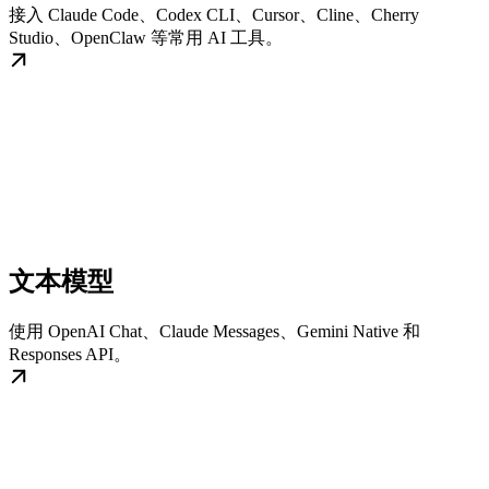
接入 Claude Code、Codex CLI、Cursor、Cline、Cherry
Studio、OpenClaw 等常用 AI 工具。
文本模型
使用 OpenAI Chat、Claude Messages、Gemini Native 和
Responses API。