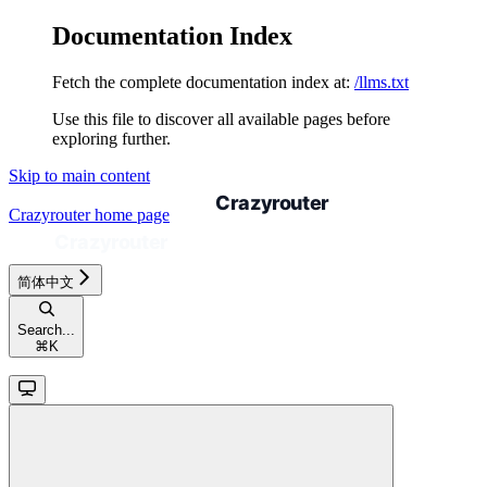
Documentation Index
Fetch the complete documentation index at:
/llms.txt
Use this file to discover all available pages before
exploring further.
Skip to main content
Crazyrouter
home page
简体中文
Search...
⌘
K