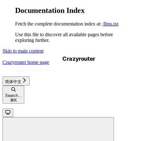
Documentation Index
Fetch the complete documentation index at:
/llms.txt
Use this file to discover all available pages before
exploring further.
Skip to main content
Crazyrouter
home page
简体中文
Search...
⌘
K