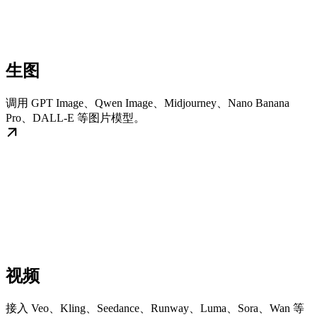
生图
调用 GPT Image、Qwen Image、Midjourney、Nano Banana
Pro、DALL-E 等图片模型。
视频
接入 Veo、Kling、Seedance、Runway、Luma、Sora、Wan 等