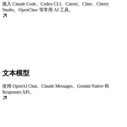
接入 Claude Code、Codex CLI、Cursor、Cline、Cherry
Studio、OpenClaw 等常用 AI 工具。
文本模型
使用 OpenAI Chat、Claude Messages、Gemini Native 和
Responses API。