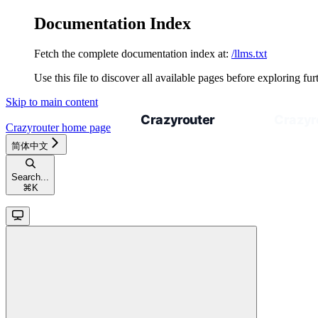
Documentation Index
Fetch the complete documentation index at:
/llms.txt
Use this file to discover all available pages before exploring fur
Skip to main content
Crazyrouter
home page
简体中文
Search...
⌘
K