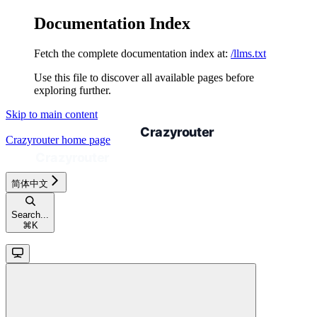
Documentation Index
Fetch the complete documentation index at:
/llms.txt
Use this file to discover all available pages before
exploring further.
Skip to main content
Crazyrouter
home page
简体中文
Search...
⌘
K