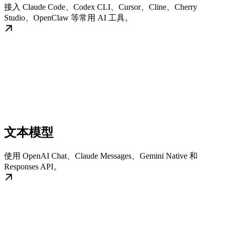
接入 Claude Code、Codex CLI、Cursor、Cline、Cherry
Studio、OpenClaw 等常用 AI 工具。
文本模型
使用 OpenAI Chat、Claude Messages、Gemini Native 和
Responses API。