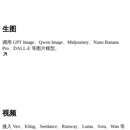
生图
调用 GPT Image、Qwen Image、Midjourney、Nano Banana
Pro、DALL-E 等图片模型。
视频
接入 Veo、Kling、Seedance、Runway、Luma、Sora、Wan 等