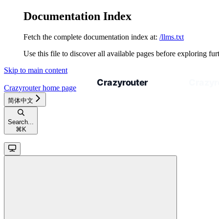
Documentation Index
Fetch the complete documentation index at:
/llms.txt
Use this file to discover all available pages before exploring fur
Skip to main content
Crazyrouter
home page
简体中文
Search...
⌘
K