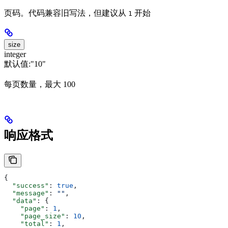
页码。代码兼容旧写法，但建议从
开始
1
size
integer
默认值:
"10"
每页数量，最大 100
响应格式
{
  "success"
: 
true
,
  "message"
: 
""
,
  "data"
: {
    "page"
: 
1
,
    "page_size"
: 
10
,
    "total"
: 
1
,