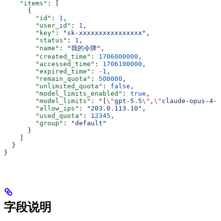
    "items"
: [
      {
        "id"
: 
1
,
        "user_id"
: 
1
,
        "key"
: 
"sk-xxxxxxxxxxxxxxxx"
,
        "status"
: 
1
,
        "name"
: 
"我的令牌"
,
        "created_time"
: 
1706000000
,
        "accessed_time"
: 
1706100000
,
        "expired_time"
: 
-1
,
        "remain_quota"
: 
500000
,
        "unlimited_quota"
: 
false
,
        "model_limits_enabled"
: 
true
,
        "model_limits"
: 
"[
\"
gpt-5.5
\"
,
\"
claude-opus-4-8
        "allow_ips"
: 
"203.0.113.10"
,
        "used_quota"
: 
12345
,
        "group"
: 
"default"
      }
    ]
  }
}
字段说明