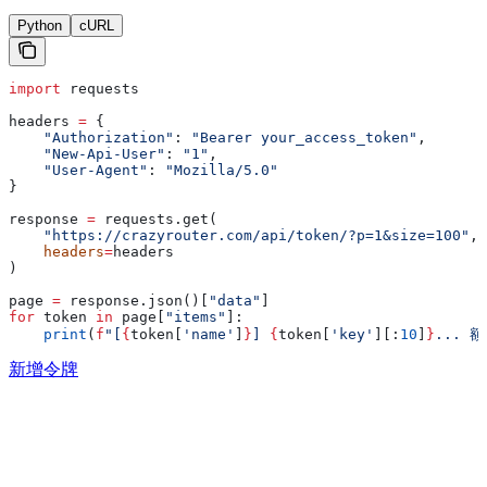
Python
cURL
import
 requests
headers 
=
 {
    "Authorization"
: 
"Bearer your_access_token"
,
    "New-Api-User"
: 
"1"
,
    "User-Agent"
: 
"Mozilla/5.0"
}
response 
=
 requests.get(
    "https://crazyrouter.com/api/token/?p=1&size=100"
,
    headers
=
headers
)
page 
=
 response.json()[
"data"
]
for
 token 
in
 page[
"items"
]:
    print
(
f
"[
{
token[
'name'
]
}
] 
{
token[
'key'
][:
10
]
}
... 额
新增令牌