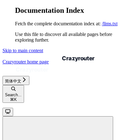
Documentation Index
Fetch the complete documentation index at:
/llms.txt
Use this file to discover all available pages before
exploring further.
Skip to main content
Crazyrouter
home page
简体中文
Search...
⌘
K