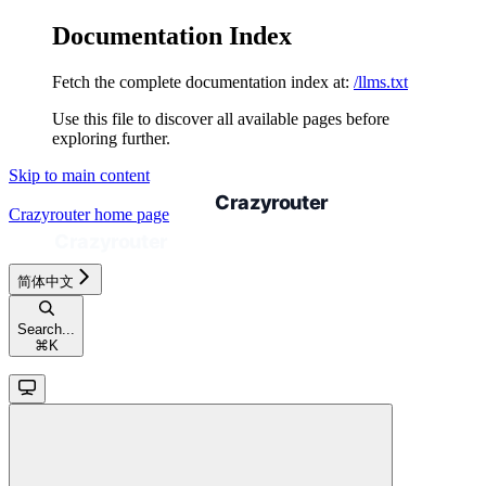
Documentation Index
Fetch the complete documentation index at:
/llms.txt
Use this file to discover all available pages before
exploring further.
Skip to main content
Crazyrouter
home page
简体中文
Search...
⌘
K