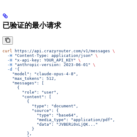
已验证的最小请求
curl
 https://api.crazyrouter.com/v1/messages
 \
  -H
 "Content-Type: application/json"
 \
  -H
 "x-api-key: YOUR_API_KEY"
 \
  -H
 "anthropic-version: 2023-06-01"
 \
  -d
 '{
    "model": "claude-opus-4-8",
    "max_tokens": 512,
    "messages": [
      {
        "role": "user",
        "content": [
          {
            "type": "document",
            "source": {
              "type": "base64",
              "media_type": "application/pdf",
              "data": "JVBERi0xLjQK..."
            }
          },