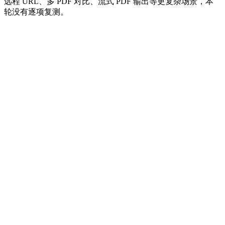
远程 URL、多 PDF 对比、流式 PDF 输出等更复杂场景，本
轮没有逐项复测。