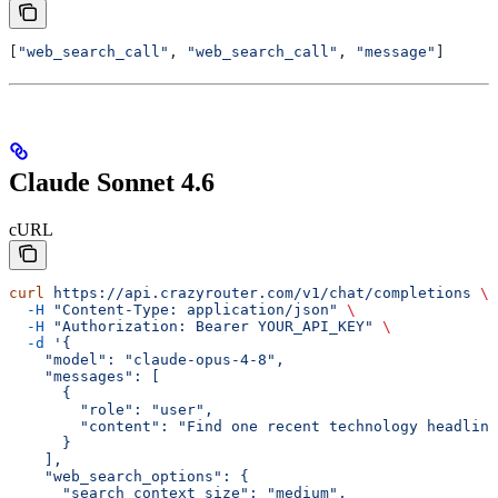
[
"web_search_call"
, 
"web_search_call"
, 
"message"
]
Claude Sonnet 4.6
cURL
curl
 https://api.crazyrouter.com/v1/chat/completions
 \
  -H
 "Content-Type: application/json"
 \
  -H
 "Authorization: Bearer YOUR_API_KEY"
 \
  -d
 '{
    "model": "claude-opus-4-8",
    "messages": [
      {
        "role": "user",
        "content": "Find one recent technology headline
      }
    ],
    "web_search_options": {
      "search_context_size": "medium",