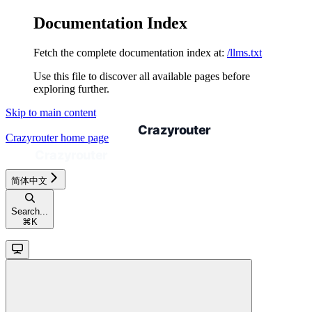
Documentation Index
Fetch the complete documentation index at:
/llms.txt
Use this file to discover all available pages before
exploring further.
Skip to main content
Crazyrouter
home page
简体中文
Search...
⌘
K