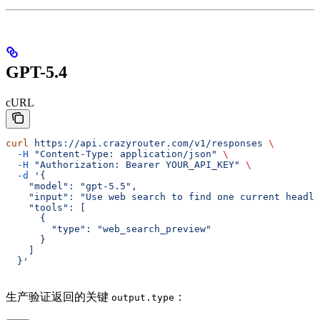
GPT-5.4
cURL
curl
 https://api.crazyrouter.com/v1/responses
 \
  -H
 "Content-Type: application/json"
 \
  -H
 "Authorization: Bearer YOUR_API_KEY"
 \
  -d
 '{
    "model": "gpt-5.5",
    "input": "Use web search to find one current headli
    "tools": [
      {
        "type": "web_search_preview"
      }
    ]
  }'
生产验证返回的关键
：
output.type