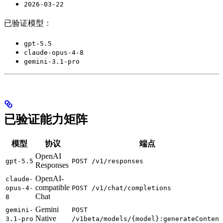
2026-03-22
已验证模型：
gpt-5.5
claude-opus-4-8
gemini-3.1-pro
已验证能力矩阵
模型
协议
端点
OpenAI
gpt-5.5
POST /v1/responses
Responses
OpenAI-
claude-
compatible
opus-4-
POST /v1/chat/completions
Chat
8
Gemini
gemini-
POST
Native
3.1-pro
/v1beta/models/{model}:generateContent