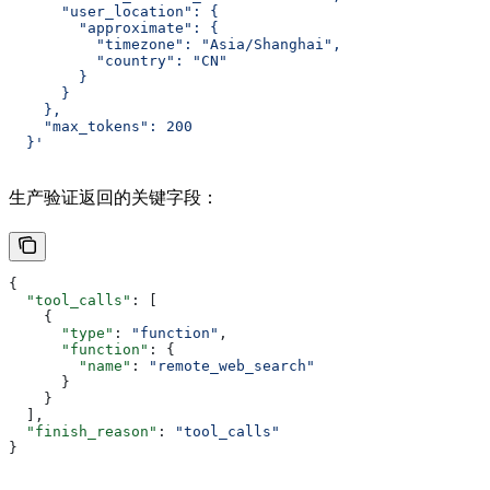
      "user_location": {
        "approximate": {
          "timezone": "Asia/Shanghai",
          "country": "CN"
        }
      }
    },
    "max_tokens": 200
  }'
生产验证返回的关键字段：
{
  "tool_calls"
: [
    {
      "type"
: 
"function"
,
      "function"
: {
        "name"
: 
"remote_web_search"
      }
    }
  ],
  "finish_reason"
: 
"tool_calls"
}